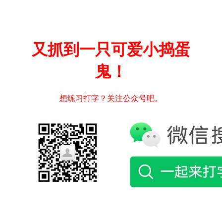
又抓到一只可爱小捣蛋
鬼！
想练习打字？关注公众号吧。