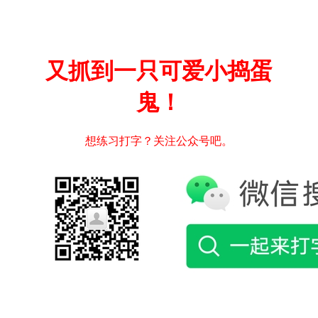
又抓到一只可爱小捣蛋
鬼！
想练习打字？关注公众号吧。