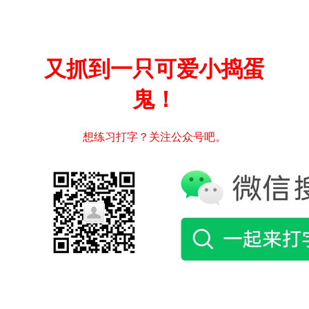
又抓到一只可爱小捣蛋
鬼！
想练习打字？关注公众号吧。