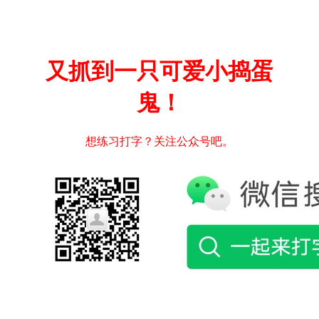
又抓到一只可爱小捣蛋
鬼！
想练习打字？关注公众号吧。