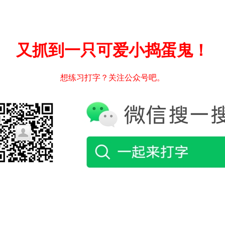
又抓到一只可爱小捣蛋鬼！
想练习打字？关注公众号吧。