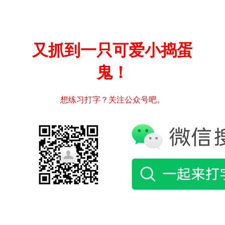
又抓到一只可爱小捣蛋
鬼！
想练习打字？关注公众号吧。