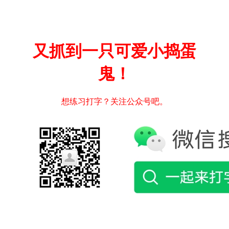
又抓到一只可爱小捣蛋
鬼！
想练习打字？关注公众号吧。