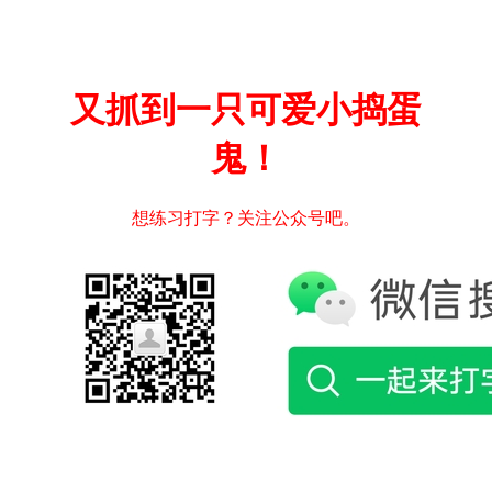
又抓到一只可爱小捣蛋
鬼！
想练习打字？关注公众号吧。