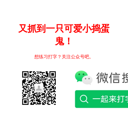
又抓到一只可爱小捣蛋
鬼！
想练习打字？关注公众号吧。