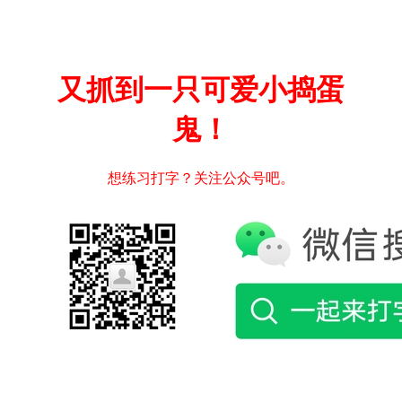
又抓到一只可爱小捣蛋
鬼！
想练习打字？关注公众号吧。