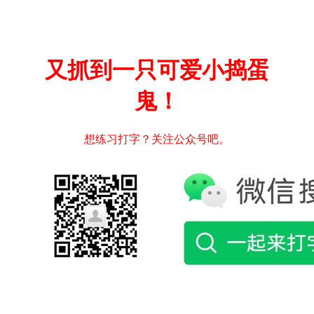
又抓到一只可爱小捣蛋
鬼！
想练习打字？关注公众号吧。