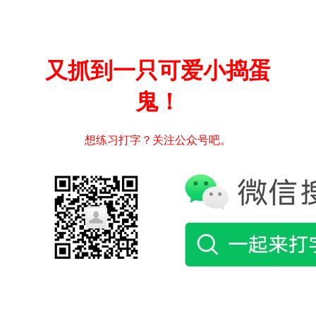
又抓到一只可爱小捣蛋
鬼！
想练习打字？关注公众号吧。