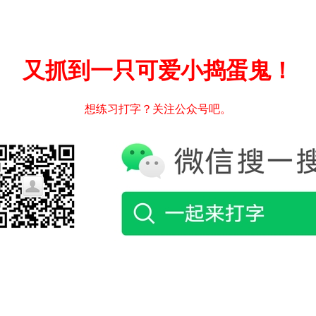
又抓到一只可爱小捣蛋鬼！
想练习打字？关注公众号吧。