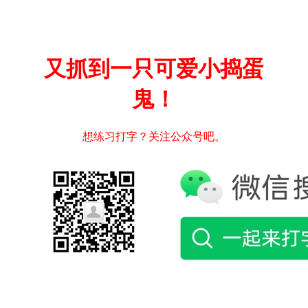
又抓到一只可爱小捣蛋
鬼！
想练习打字？关注公众号吧。