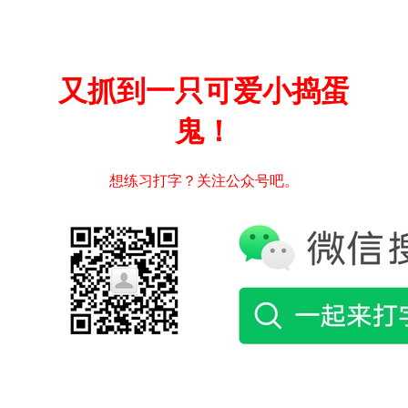
又抓到一只可爱小捣蛋
鬼！
想练习打字？关注公众号吧。