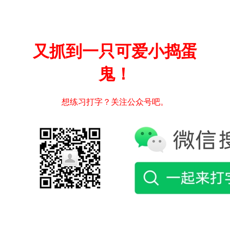
又抓到一只可爱小捣蛋
鬼！
想练习打字？关注公众号吧。