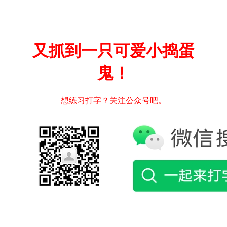
又抓到一只可爱小捣蛋
鬼！
想练习打字？关注公众号吧。