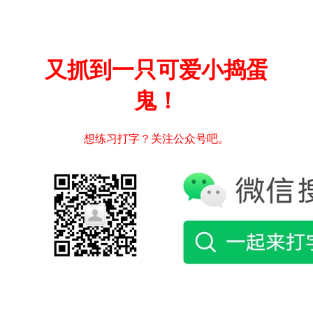
又抓到一只可爱小捣蛋
鬼！
想练习打字？关注公众号吧。