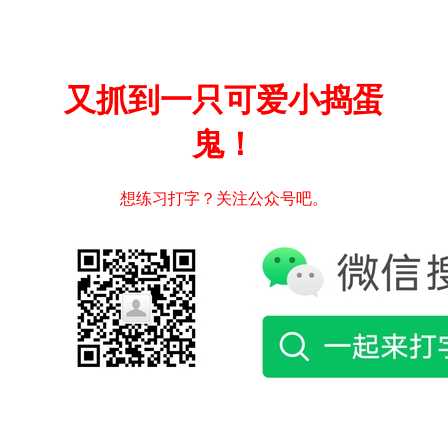
又抓到一只可爱小捣蛋
鬼！
想练习打字？关注公众号吧。