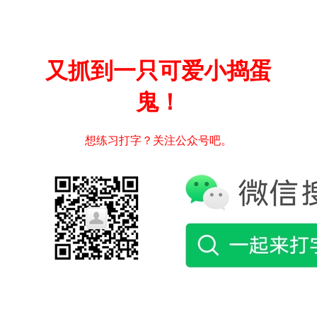
又抓到一只可爱小捣蛋
鬼！
想练习打字？关注公众号吧。