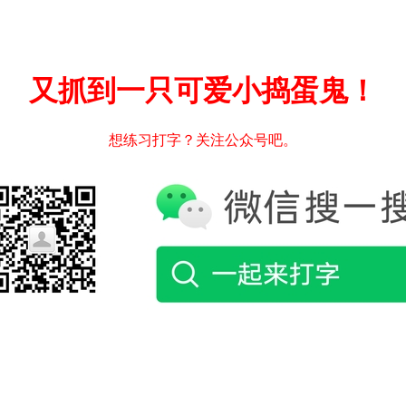
又抓到一只可爱小捣蛋鬼！
想练习打字？关注公众号吧。