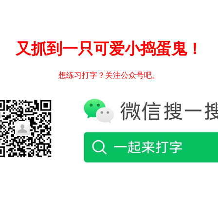
又抓到一只可爱小捣蛋鬼！
想练习打字？关注公众号吧。