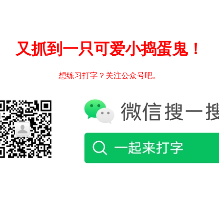
又抓到一只可爱小捣蛋鬼！
想练习打字？关注公众号吧。