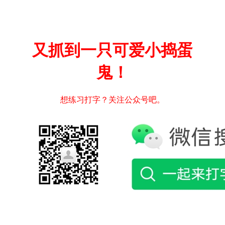
又抓到一只可爱小捣蛋
鬼！
想练习打字？关注公众号吧。