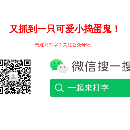
又抓到一只可爱小捣蛋鬼！
想练习打字？关注公众号吧。