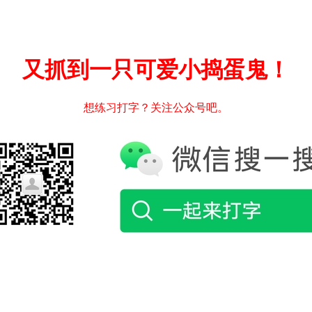
又抓到一只可爱小捣蛋鬼！
想练习打字？关注公众号吧。