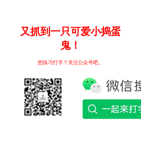
又抓到一只可爱小捣蛋
鬼！
想练习打字？关注公众号吧。