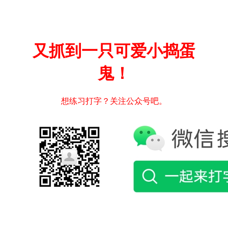
又抓到一只可爱小捣蛋
鬼！
想练习打字？关注公众号吧。