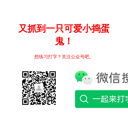
又抓到一只可爱小捣蛋
鬼！
想练习打字？关注公众号吧。