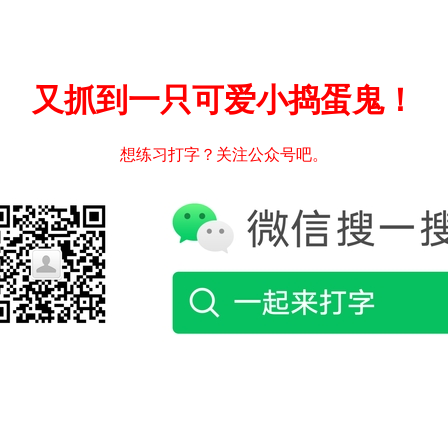
又抓到一只可爱小捣蛋鬼！
想练习打字？关注公众号吧。