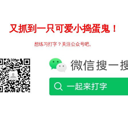
又抓到一只可爱小捣蛋鬼！
想练习打字？关注公众号吧。