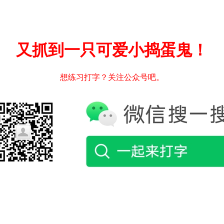
又抓到一只可爱小捣蛋鬼！
想练习打字？关注公众号吧。