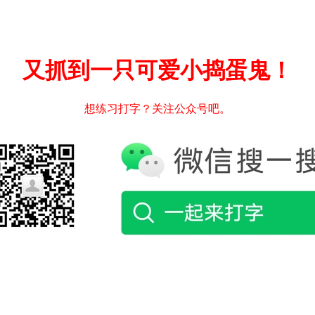
又抓到一只可爱小捣蛋鬼！
想练习打字？关注公众号吧。