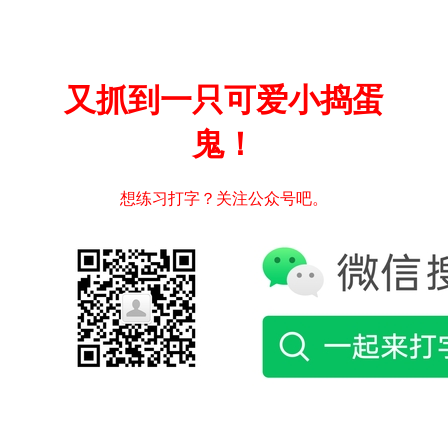
又抓到一只可爱小捣蛋
鬼！
想练习打字？关注公众号吧。