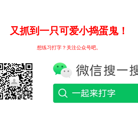
又抓到一只可爱小捣蛋鬼！
想练习打字？关注公众号吧。