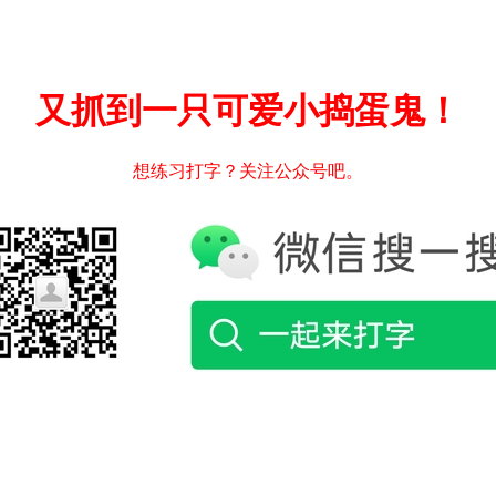
又抓到一只可爱小捣蛋鬼！
想练习打字？关注公众号吧。