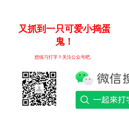
又抓到一只可爱小捣蛋
鬼！
想练习打字？关注公众号吧。