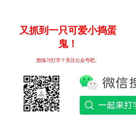
又抓到一只可爱小捣蛋
鬼！
想练习打字？关注公众号吧。