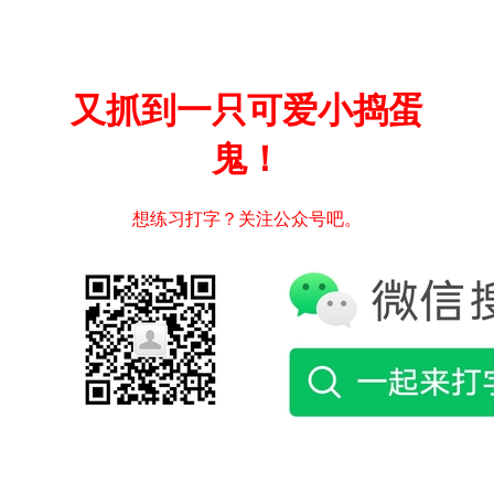
又抓到一只可爱小捣蛋
鬼！
想练习打字？关注公众号吧。