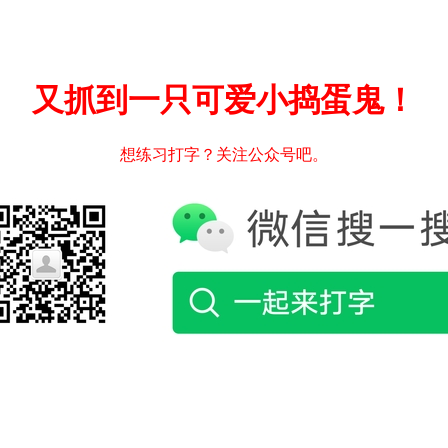
又抓到一只可爱小捣蛋鬼！
想练习打字？关注公众号吧。