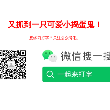
又抓到一只可爱小捣蛋鬼！
想练习打字？关注公众号吧。