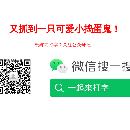
又抓到一只可爱小捣蛋鬼！
想练习打字？关注公众号吧。