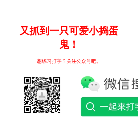
又抓到一只可爱小捣蛋
鬼！
想练习打字？关注公众号吧。