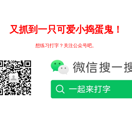
又抓到一只可爱小捣蛋鬼！
想练习打字？关注公众号吧。