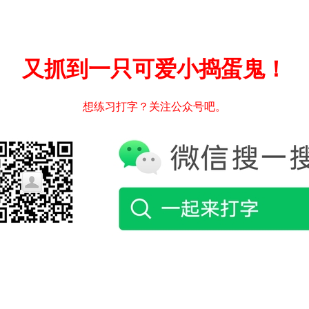
又抓到一只可爱小捣蛋鬼！
想练习打字？关注公众号吧。