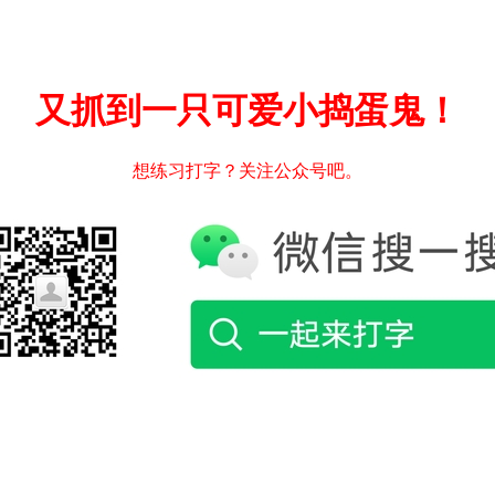
又抓到一只可爱小捣蛋鬼！
想练习打字？关注公众号吧。