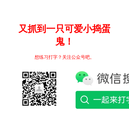
又抓到一只可爱小捣蛋
鬼！
想练习打字？关注公众号吧。