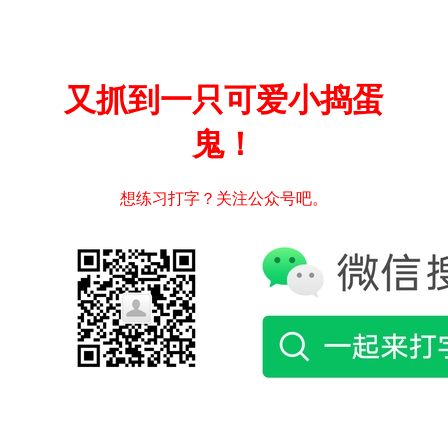
又抓到一只可爱小捣蛋
鬼！
想练习打字？关注公众号吧。