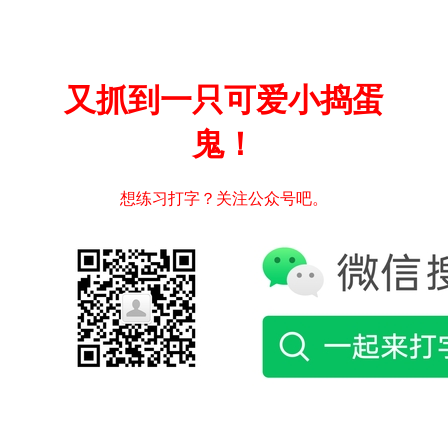
又抓到一只可爱小捣蛋
鬼！
想练习打字？关注公众号吧。