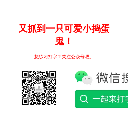
又抓到一只可爱小捣蛋
鬼！
想练习打字？关注公众号吧。